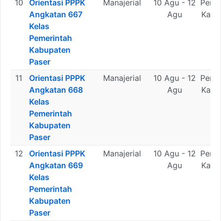
10
Orientasi PPPK
Manajerial
10 Agu - 12
Peme
Angkatan 667
Agu
Kabu
Kelas
Pa
Pemerintah
Kabupaten
Paser
11
Orientasi PPPK
Manajerial
10 Agu - 12
Peme
Angkatan 668
Agu
Kabu
Kelas
Pa
Pemerintah
Kabupaten
Paser
12
Orientasi PPPK
Manajerial
10 Agu - 12
Peme
Angkatan 669
Agu
Kabu
Kelas
Pa
Pemerintah
Kabupaten
Paser