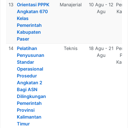
13
Orientasi PPPK
Manajerial
10 Agu - 12
Peme
Angkatan 670
Agu
Kabu
Kelas
Pa
Pemerintah
Kabupaten
Paser
14
Pelatihan
Teknis
18 Agu - 21
Peme
Penyusunan
Agu
Pro
Standar
Kali
Operasional
Ti
Prosedur
Angkatan 2
Bagi ASN
Dilingkungan
Pemerintah
Provinsi
Kalimantan
Timur