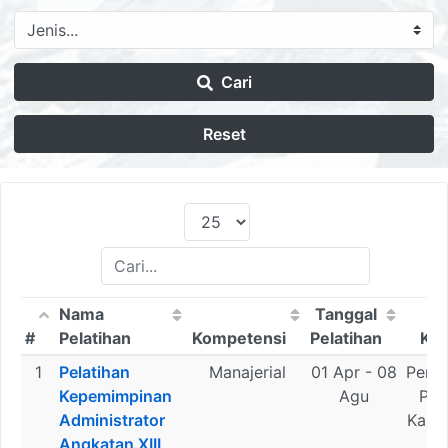
Cari
Reset
Nama
Tanggal
#
Pelatihan
Kompetensi
Pelatihan
Kel
#
Nama
Kompetensi
Tanggal
Kel
1
Pelatihan
Manajerial
01 Apr - 08
Peme
Pelatihan
Pelatihan
Kepemimpinan
Agu
Pro
Administrator
Kali
Angkatan XIII
Ti