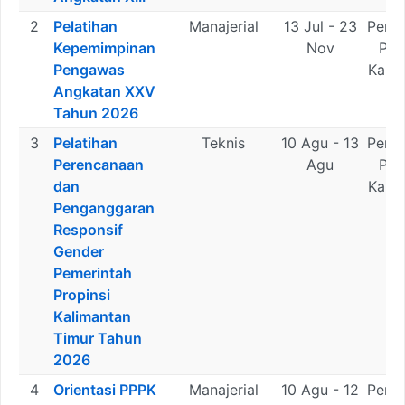
2
Pelatihan
Manajerial
13 Jul - 23
Peme
Kepemimpinan
Nov
Pro
Pengawas
Kali
Angkatan XXV
Ti
Tahun 2026
3
Pelatihan
Teknis
10 Agu - 13
Peme
Perencanaan
Agu
Pro
dan
Kali
Penganggaran
Ti
Responsif
Gender
Pemerintah
Propinsi
Kalimantan
Timur Tahun
2026
4
Orientasi PPPK
Manajerial
10 Agu - 12
Peme