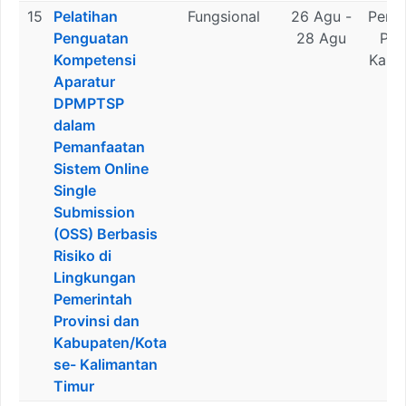
15
Pelatihan
Fungsional
26 Agu -
Peme
Penguatan
28 Agu
Pro
Kompetensi
Kali
Aparatur
Ti
DPMPTSP
dalam
Pemanfaatan
Sistem Online
Single
Submission
(OSS) Berbasis
Risiko di
Lingkungan
Pemerintah
Provinsi dan
Kabupaten/Kota
se- Kalimantan
Timur