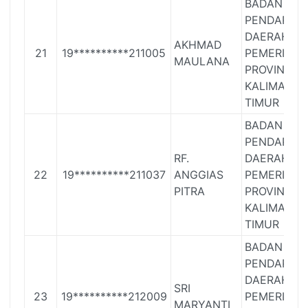
BADAN
PENDAPAT
DAERAH
AKHMAD
21
19**********211005
PEMERINTA
MAULANA
PROVINSI
KALIMANT
TIMUR
BADAN
PENDAPAT
RF.
DAERAH
22
19**********211037
ANGGIAS
PEMERINTA
PITRA
PROVINSI
KALIMANT
TIMUR
BADAN
PENDAPAT
DAERAH
SRI
23
19**********212009
PEMERINTA
MARYANTI