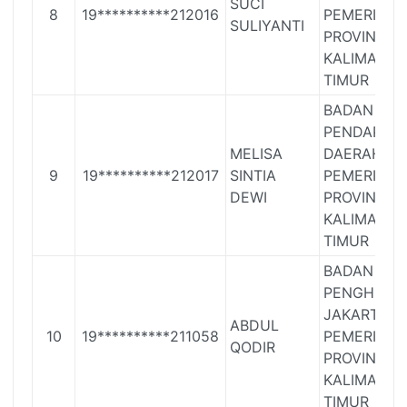
SUCI
8
19**********212016
PEMERINTA
SULIYANTI
PROVINSI
KALIMANT
TIMUR
BADAN
PENDAPAT
MELISA
DAERAH
9
19**********212017
SINTIA
PEMERINTA
DEWI
PROVINSI
KALIMANT
TIMUR
BADAN
PENGHUBU
JAKARTA
ABDUL
10
19**********211058
PEMERINTA
QODIR
PROVINSI
KALIMANT
TIMUR