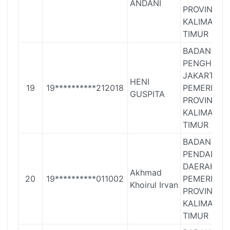
ANDANI
PROVINSI
KALIMANT
TIMUR
BADAN
PENGHUBU
JAKARTA
HENI
19
19**********212018
PEMERINTA
GUSPITA
PROVINSI
KALIMANT
TIMUR
BADAN
PENDAPAT
DAERAH
Akhmad
20
19**********011002
PEMERINTA
Khoirul Irvan
PROVINSI
KALIMANT
TIMUR