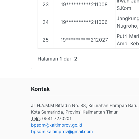
Irwan Jan
23
19**********211008
S.Kom
Jangkun
24
19**********211006
Nugroho,
Putri Mari
25
19**********212027
Amd. Keb
Halaman
1
dari
2
Kontak
Jl. H.A.M.M Riffadin No. 88, Kelurahan Harapan Baru,
Kota Samarinda, Provinsi Kalimantan Timur
Telp:
0541 7270201
bpsdm@kaltimprov.go.id
bpsdm.kaltimprov@gmail.com