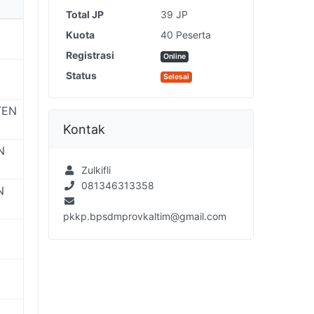
Total JP
39 JP
Kuota
40 Peserta
Registrasi
Online
Status
Selesai
TEN
Kontak
N
Zulkifli
081346313358
N
pkkp.bpsdmprovkaltim@gmail.com