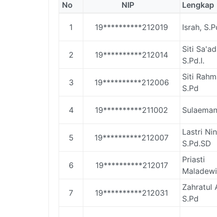
No
NIP
Lengkap
1
19**********212019
Israh, S.P
Siti Sa'ad
2
19**********212014
S.Pd.I.
Siti Rahm
3
19**********212006
S.Pd
4
19**********211002
Sulaeman
Lastri Nin
5
19**********212007
S.Pd.SD
Priasti
6
19**********212017
Maladewi
Zahratul 
7
19**********212031
S.Pd