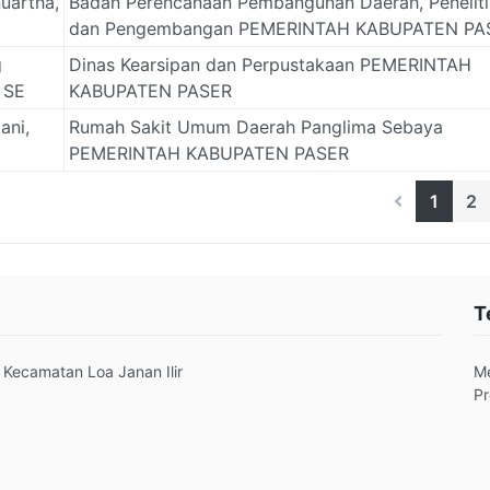
uartha,
Badan Perencanaan Pembangunan Daerah, Penelit
dan Pengembangan PEMERINTAH KABUPATEN PA
g
Dinas Kearsipan dan Perpustakaan PEMERINTAH
 SE
KABUPATEN PASER
ani,
Rumah Sakit Umum Daerah Panglima Sebaya
PEMERINTAH KABUPATEN PASER
1
2
T
 Kecamatan Loa Janan Ilir
M
Pr