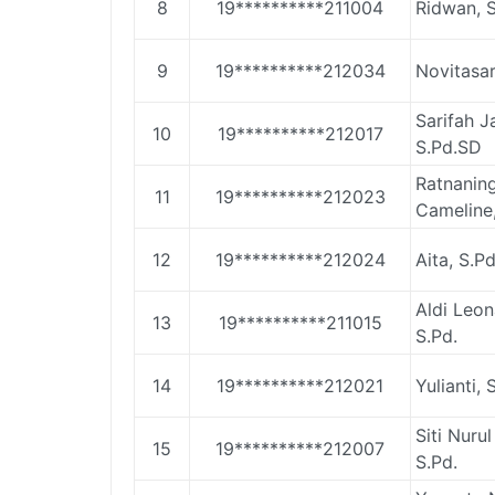
8
19**********211004
Ridwan, S
9
19**********212034
Novitasar
Sarifah Ja
10
19**********212017
S.Pd.SD
Ratnanin
11
19**********212023
Cameline
12
19**********212024
Aita, S.P
Aldi Leon
13
19**********211015
S.Pd.
14
19**********212021
Yulianti, 
Siti Nuru
15
19**********212007
S.Pd.