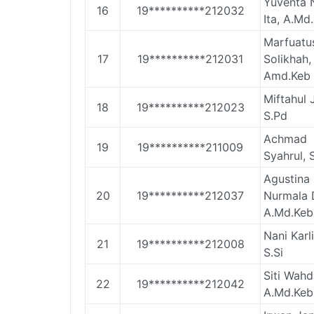
Yuventa 
16
19**********212032
Ita, A.Md
Marfuatu
17
19**********212031
Solikhah,
Amd.Keb
Miftahul 
18
19**********212023
S.Pd
Achmad
19
19**********211009
Syahrul, 
Agustina
20
19**********212037
Nurmala 
A.Md.Keb
Nani Karl
21
19**********212008
S.Si
Siti Wahd
22
19**********212042
A.Md.Keb