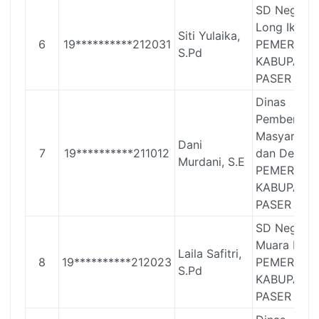
SD Negeri 
Long Ikis
Siti Yulaika,
6
19**********212031
PEMERINT
S.Pd
KABUPATE
PASER
Dinas
Pemberday
Masyarakat
Dani
7
19**********211012
dan Desa
Murdani, S.E
PEMERINT
KABUPATE
PASER
SD Negeri 
Muara Kom
Laila Safitri,
8
19**********212023
PEMERINT
S.Pd
KABUPATE
PASER