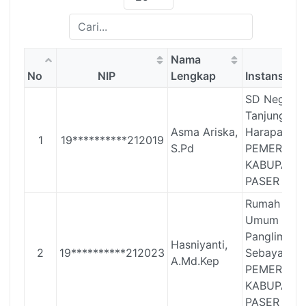
Nama
No
NIP
Lengkap
Instansi
SD Negeri 
Tanjung
Asma Ariska,
Harapan
1
19**********212019
S.Pd
PEMERINT
KABUPATE
PASER
Rumah Saki
Umum Daer
Panglima
Hasniyanti,
2
19**********212023
Sebaya
A.Md.Kep
PEMERINT
KABUPATE
PASER