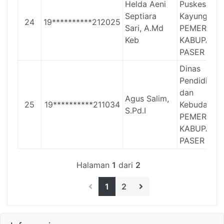
Helda Aeni
Puskesmas
Septiara
Kayungo
24
19**********212025
Sari, A.Md
PEMERINT
Keb
KABUPATE
PASER
Dinas
Pendidikan
dan
Agus Salim,
25
19**********211034
Kebudayaa
S.Pd.I
PEMERINT
KABUPATE
PASER
Halaman
1
dari
2
1
2