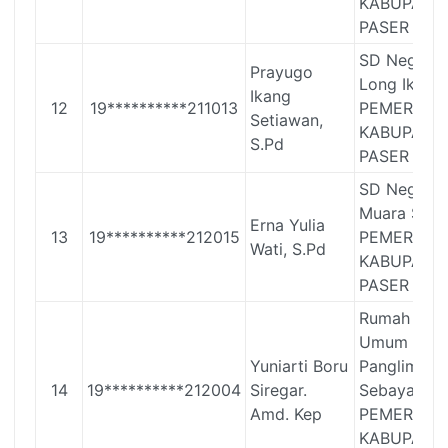
KABUPATE
PASER
SD Negeri 
Prayugo
Long Ikis
Ikang
12
19**********211013
PEMERINT
Setiawan,
KABUPATE
S.Pd
PASER
SD Negeri 
Muara Sam
Erna Yulia
13
19**********212015
PEMERINT
Wati, S.Pd
KABUPATE
PASER
Rumah Saki
Umum Daer
Yuniarti Boru
Panglima
14
19**********212004
Siregar.
Sebaya
Amd. Kep
PEMERINT
KABUPATE