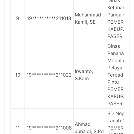
Dinas
Ketahanan
Muhammad
Pangan
9
19**********211018
Kamil, SE
PEMERINT
KABUPATE
PASER
Dinas
Penanaman
Modal dan
Pelayanan
Irwanto,
10
19**********211022
Terpadu Sa
S.Kom
Pintu
PEMERINT
KABUPATE
PASER
SD Negeri 
Tanah Grog
Ahmad
11
19**********211008
PEMERINT
Junaidi, S.Pd