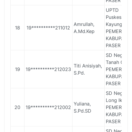
PASER
UPTD
Puskesmas
Amrullah,
Kayungo
18
19**********211012
A.Md.Kep
PEMERINT
KABUPATE
PASER
SD Negeri 
Tanah Grog
Titi Anisiyah,
19
19**********212023
PEMERINT
S.Pd.
KABUPATE
PASER
SD Negeri 
Long Ikis
Yuliana,
20
19**********212002
PEMERINT
S.Pd.SD
KABUPATE
PASER
SD Negeri 