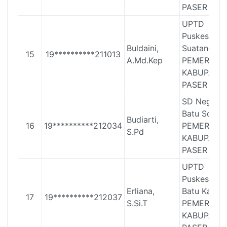
PASER
UPTD
Puskesmas
Buldaini,
Suatang Ba
15
19**********211013
A.Md.Kep
PEMERINT
KABUPATE
PASER
SD Negeri 
Batu Sopan
Budiarti,
16
19**********212034
PEMERINT
S.Pd
KABUPATE
PASER
UPTD
Puskesmas
Erliana,
Batu Kajan
17
19**********212037
S.Si.T
PEMERINT
KABUPATE