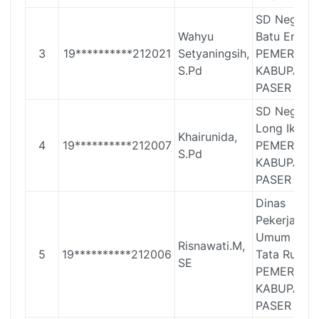
SD Negeri 
Wahyu
Batu Engau
3
19**********212021
Setyaningsih,
PEMERINT
S.Pd
KABUPATE
PASER
SD Negeri 
Long Ikis
Khairunida,
4
19**********212007
PEMERINT
S.Pd
KABUPATE
PASER
Dinas
Pekerjaan
Umum dan
Risnawati.M,
5
19**********212006
Tata Ruang
SE
PEMERINT
KABUPATE
PASER