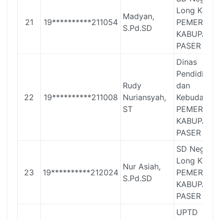
Long Kali
Madyan,
21
19**********211054
PEMERINT
S.Pd.SD
KABUPATE
PASER
Dinas
Pendidikan
Rudy
dan
22
19**********211008
Nuriansyah,
Kebudayaa
ST
PEMERINT
KABUPATE
PASER
SD Negeri 
Long Kali
Nur Asiah,
23
19**********212024
PEMERINT
S.Pd.SD
KABUPATE
PASER
UPTD