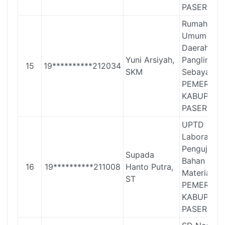
PASER
Rumah Saki
Umum
Daerah
Yuni Arsiyah,
Panglima
15
19**********212034
SKM
Sebaya
PEMERINT
KABUPATE
PASER
UPTD
Laboratori
Pengujian
Supada
Bahan dan
16
19**********211008
Hanto Putra,
Material
ST
PEMERINT
KABUPATE
PASER