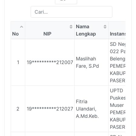
Nama
No
NIP
Lengkap
Instansi
SD Negeri
022 Pasir
Maslihah
Belengkon
1
19**********212007
Fare, S.Pd
PEMERINT
KABUPATE
PASER
UPTD
Puskesmas
Fitria
Muser
2
19**********212027
Ulandari,
PEMERINT
A.Md.Keb.
KABUPATE
PASER