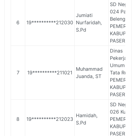
SD Negeri
024 Pasir
Jumiati
Belengkon
6
19**********212030
Nurfaridah,
PEMERINT
S.Pd
KABUPATE
PASER
Dinas
Pekerjaan
Umum Dan
Muhammad
7
19**********211021
Tata Ruang
Juanda, ST
PEMERINT
KABUPATE
PASER
SD Negeri
026 Kuaro
Hamidah,
8
19**********212023
PEMERINT
S.Pd
KABUPATE
PASER