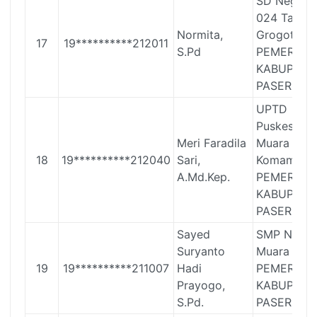
SD Negeri
024 Tanah
Normita,
Grogot
17
19**********212011
S.Pd
PEMERINT
KABUPATE
PASER
UPTD
Puskesmas
Meri Faradila
Muara
18
19**********212040
Sari,
Komam
A.Md.Kep.
PEMERINT
KABUPATE
PASER
Sayed
SMP Negeri
Suryanto
Muara Sam
19
19**********211007
Hadi
PEMERINT
Prayogo,
KABUPATE
S.Pd.
PASER