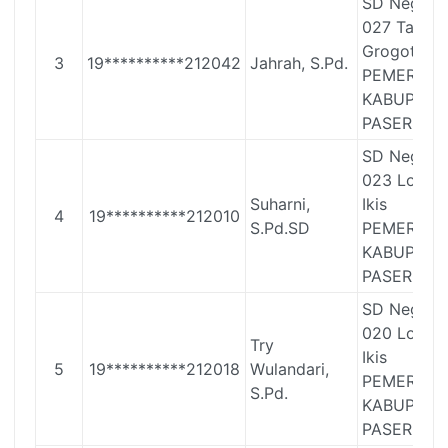
SD Negeri
027 Tanah
Grogot
3
19**********212042
Jahrah, S.Pd.
PEMERINT
KABUPATE
PASER
SD Negeri
023 Long
Suharni,
Ikis
4
19**********212010
S.Pd.SD
PEMERINT
KABUPATE
PASER
SD Negeri
020 Long
Try
Ikis
5
19**********212018
Wulandari,
PEMERINT
S.Pd.
KABUPATE
PASER