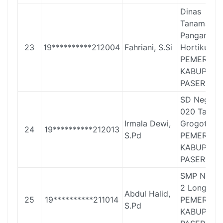
Dinas
Tanaman
Pangan da
23
19**********212004
Fahriani, S.Si
Hortikultur
PEMERINT
KABUPATE
PASER
SD Negeri
020 Tanah
Irmala Dewi,
Grogot
24
19**********212013
S.Pd
PEMERINT
KABUPATE
PASER
SMP Neger
2 Long Ikis
Abdul Halid,
25
19**********211014
PEMERINT
S.Pd
KABUPATE