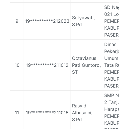
SD Negeri
021 Long Ik
Setyawati,
9
19**********212023
PEMERINT
S.Pd
KABUPATE
PASER
Dinas
Pekerjaan
Octavianus
Umum dan
10
19**********211012
Pati Guntoro,
Tata Ruang
ST
PEMERINT
KABUPATE
PASER
SMP Neger
2 Tanjung
Rasyid
Harapan
11
19**********211015
Alhusaini,
PEMERINT
S.Pd
KABUPATE