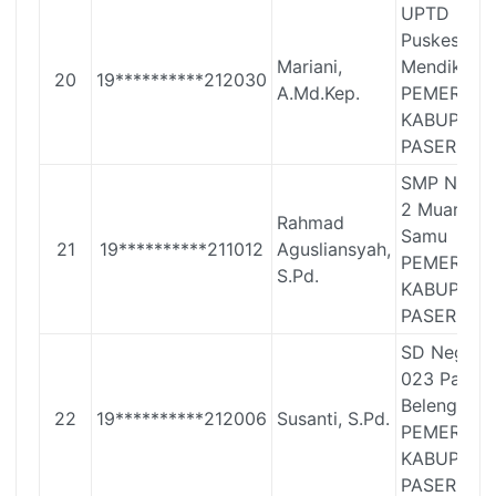
UPTD
Puskesmas
Mariani,
Mendik
20
19**********212030
A.Md.Kep.
PEMERINT
KABUPATE
PASER
SMP Neger
2 Muara
Rahmad
Samu
21
19**********211012
Agusliansyah,
PEMERINT
S.Pd.
KABUPATE
PASER
SD Negeri
023 Pasir
Belengkon
22
19**********212006
Susanti, S.Pd.
PEMERINT
KABUPATE
PASER