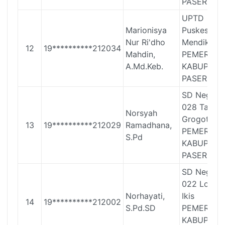
PASER
UPTD
Marionisya
Puskesmas
Nur Ri'dho
Mendik
12
19**********212034
Mahdin,
PEMERINT
A.Md.Keb.
KABUPATE
PASER
SD Negeri
028 Tanah
Norsyah
Grogot
13
19**********212029
Ramadhana,
PEMERINT
S.Pd
KABUPATE
PASER
SD Negeri
022 Long
Norhayati,
Ikis
14
19**********212002
S.Pd.SD
PEMERINT
KABUPATE