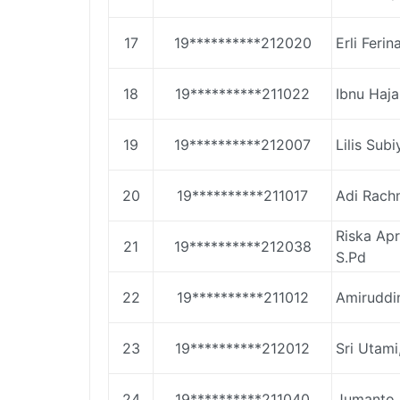
17
19**********212020
Erli Ferin
18
19**********211022
Ibnu Haja
19
19**********212007
Lilis Subi
20
19**********211017
Adi Rach
Riska Apri
21
19**********212038
S.Pd
22
19**********211012
Amiruddin
23
19**********212012
Sri Utami
24
19**********211040
Jumanto,