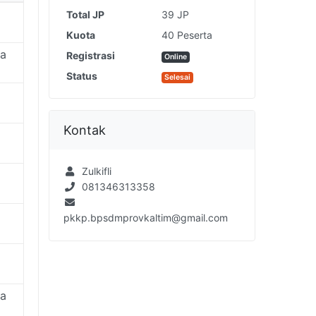
Total JP
39 JP
Kuota
40 Peserta
ya
Registrasi
Online
Status
Selesai
Kontak
Zulkifli
081346313358
pkkp.bpsdmprovkaltim@gmail.com
ya