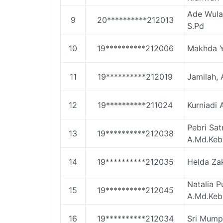
Ade Wulan
9
20**********212013
S.Pd
10
19**********212006
Makhda Y
11
19**********212019
Jamilah,
12
19**********211024
Kurniadi A
Pebri Satn
13
19**********212038
A.Md.Keb
14
19**********212035
Helda Zak
Natalia P
15
19**********212045
A.Md.Keb
16
19**********212034
Sri Mumpu