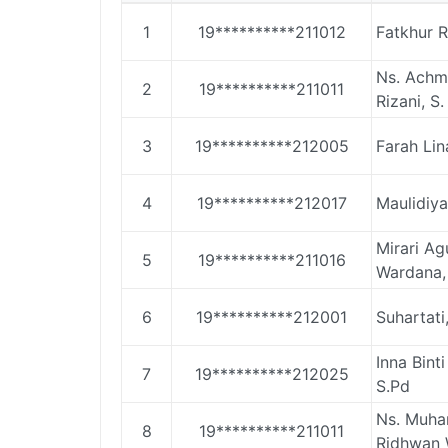
1
19**********211012
Fatkhur R
Ns. Achm
2
19**********211011
Rizani, S
3
19**********212005
Farah Lin
4
19**********212017
Maulidiya
Mirari Ag
5
19**********211016
Wardana,
6
19**********212001
Suhartati
Inna Binti
7
19**********212025
S.Pd
Ns. Muha
8
19**********211011
Ridhwan 